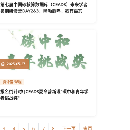
第七届中国碳核算数据库（CEADS）未来学者
暑期研修营DAY2&3：呦呦鹿鸣，我有嘉宾
2025-05-27
夏令营/课程
报名倒计时!|CEADS夏令营新设"碳中和青年学
者挑战奖"
3
4
5
6
7
8
下一页
末页