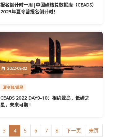
报名倒计时一周|中国碳核算数据库（CEADS）
2023年夏令营报名倒计时！
2022-08-02
夏令营/课程
CEADS 2022 DAY9-10：相约鹭岛，低碳之
星，未来可期 !
3
4
5
6
7
8
下一页
末页