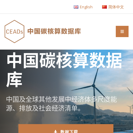
English
简体中文
中国碳核算数据
库
中国及全球其他发展中经济体多尺度能
源、排放及社会经济清单。
数据下载