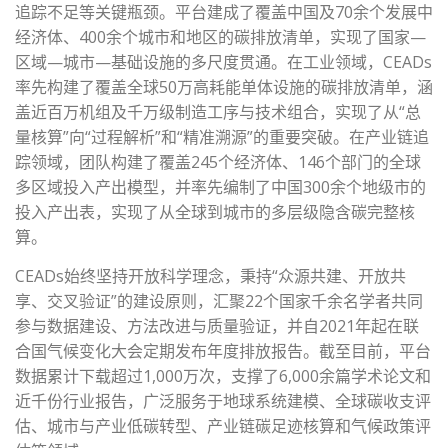
追踪不足等关键瓶颈。平台建成了覆盖中国及70余个发展中
经济体、400余个城市和地区的碳排放清单，实现了国家—
区域—城市—基础设施的多尺度贯通。在工业领域，CEADs
率先构建了覆盖全球50万高耗能单体设施的碳排放清单，涵
盖近百万机组及千万级制造工序与技术组合，实现了从“总
量核算”向“过程解析”和“精准溯源”的重要突破。在产业链追
踪领域，团队构建了覆盖245个经济体、146个部门的全球
多区域投入产出模型，并率先编制了中国300余个地级市的
投入产出表，实现了从全球到城市的多层级隐含碳完整核
算。
CEADs始终坚持开放科学理念，秉持“众源共建、开放共
享、交叉验证”的建设原则，汇聚22个国家千余名学者共同
参与数据建设、方法改进与质量验证，并自2021年起在联
合国气候变化大会定期发布年度排放报告。截至目前，平台
数据累计下载超过1,000万次，支撑了6,000余篇学术论文和
近千份行业报告，广泛服务于地球系统建模、全球碳收支评
估、城市与产业低碳转型、产业链碳足迹核算和气候政策评