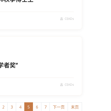
CEADs
学者奖”
CEADs
2
3
4
5
6
7
下一页
末页